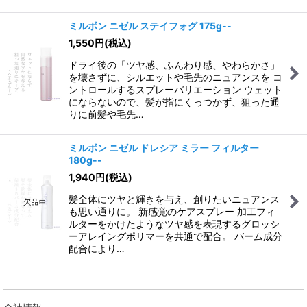
ミルボン ニゼル ステイフォグ 175g--
1,550
円
(税込)
ドライ後の「ツヤ感、ふんわり感、やわらかさ」
を壊さずに、シルエットや毛先のニュアンスを コ
ントロールするスプレーバリエーション ウェット
にならないので、髪が指にくっつかず、狙った通
りに前髪や毛先…
ミルボン ニゼル ドレシア ミラー フィルター
180g--
1,940
円
(税込)
髪全体にツヤと輝きを与え、創りたいニュアンス
も思い通りに。 新感覚のケアスプレー 加工フィ
ルターをかけたようなツヤ感を表現するグロッシ
ーアレイングポリマーを共通で配合。 バーム成分
配合により…