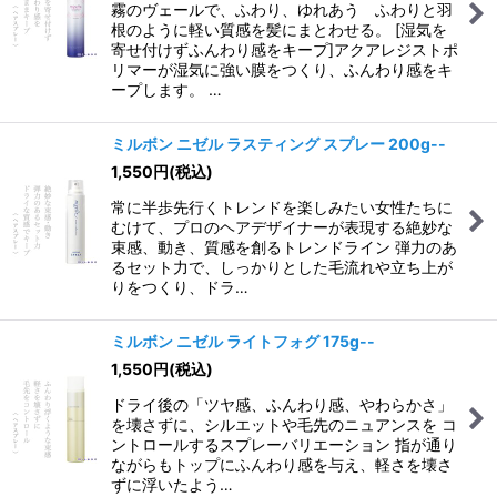
霧のヴェールで、ふわり、ゆれあう ふわりと羽
根のように軽い質感を髪にまとわせる。 [湿気を
寄せ付けずふんわり感をキープ]アクアレジストポ
リマーが湿気に強い膜をつくり、ふんわり感をキ
ープします。 …
ミルボン ニゼル ラスティング スプレー 200g--
1,550
円
(税込)
常に半歩先行くトレンドを楽しみたい女性たちに
むけて、プロのヘアデザイナーが表現する絶妙な
束感、動き、質感を創るトレンドライン 弾力のあ
るセット力で、しっかりとした毛流れや立ち上が
りをつくり、ドラ…
ミルボン ニゼル ライトフォグ 175g--
1,550
円
(税込)
ドライ後の「ツヤ感、ふんわり感、やわらかさ」
を壊さずに、シルエットや毛先のニュアンスを コ
ントロールするスプレーバリエーション 指が通り
ながらもトップにふんわり感を与え、軽さを壊さ
ずに浮いたよう…