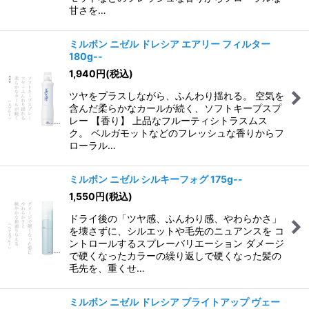
甘さを…
ミルボン ニゼル ドレシア エアリー フィルター
180g--
1,940
円
(税込)
ツヤをプラスしながら、ふんわり揺れる。 空気を
含んだ柔らかなカールが続く、ソフトキープスプ
レー 【香り】 上品なフルーティシトラスムス
ク。 ベルガモットなどのフレッシュな香りからフ
ローラル…
ミルボン ニゼル シルキーフォグ 175g--
1,550
円
(税込)
ドライ後の「ツヤ感、ふんわり感、やわらかさ」
を壊さずに、シルエットや毛先のニュアンスを コ
ントロールするスプレーバリエーション ダメージ
で硬くなったカラーの繰り返しで硬くなった髪の
毛先を、重くせ…
ミルボン ニゼル ドレシア ブライトアップ ヴェー