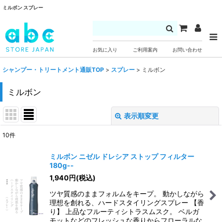
ミルボン スプレー
お気に入り
ご利用案内
お問い合わせ
シャンプー・トリートメント通販TOP
>
スプレー
>
ミルボン
ミルボン
表示順変更
閉じる
10
件
表示数
:
ミルボン ニゼル ドレシア ストップ フィルター
180g--
並び順
:
1,940
円
(税込)
ツヤ質感のままフォルムをキープ。 動かしながら
絞り込む
理想を創れる、ハードスタイリングスプレー 【香
り】 上品なフルーティシトラスムスク。 ベルガ
モットなどのフレッシュな香りからフローラルな