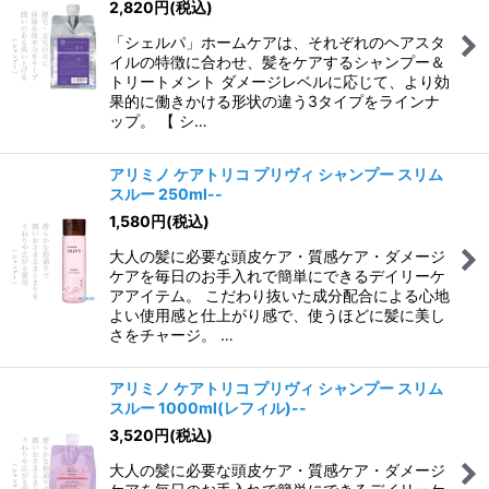
2,820
円
(税込)
「シェルパ」ホームケアは、それぞれのヘアスタ
イルの特徴に合わせ、髪をケアするシャンプー＆
トリートメント ダメージレベルに応じて、より効
果的に働きかける形状の違う3タイプをラインナ
ップ。 【 シ…
アリミノ ケアトリコ プリヴィ シャンプー スリム
スルー 250ml--
1,580
円
(税込)
大人の髪に必要な頭皮ケア・質感ケア・ダメージ
ケアを毎日のお手入れで簡単にできるデイリーケ
アアイテム。 こだわり抜いた成分配合による心地
よい使用感と仕上がり感で、使うほどに髪に美し
さをチャージ。 …
アリミノ ケアトリコ プリヴィ シャンプー スリム
スルー 1000ml(レフィル)--
3,520
円
(税込)
大人の髪に必要な頭皮ケア・質感ケア・ダメージ