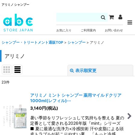
アリミノ シャンプー
お気に入り
ご利用案内
お問い合わせ
シャンプー・トリートメント通販TOP
>
シャンプー
>
アリミノ
アリミノ
表示順変更
閉じる
23
件
表示数
:
アリミノ ミント シャンプー 薬用マイルドクリア
1000ml(レフィル)--
並び順
:
3,140
円
(税込)
暑い季節をリフレッシュして気持ちを整える 夏の
絞り込む
定番として愛される2026年版『mint』シリーズ
■ 夏に最適な洗浄力×冷感技術 汗や皮脂による頭
皮トラブルが起こりやすい夏。 「もっと冷感…