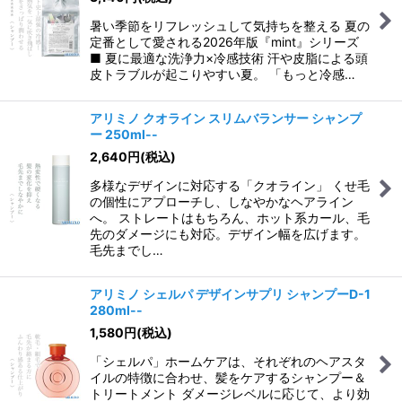
暑い季節をリフレッシュして気持ちを整える 夏の
定番として愛される2026年版『mint』シリーズ
■ 夏に最適な洗浄力×冷感技術 汗や皮脂による頭
皮トラブルが起こりやすい夏。 「もっと冷感…
アリミノ クオライン スリムバランサー シャンプ
ー 250ml--
2,640
円
(税込)
多様なデザインに対応する「クオライン」 くせ毛
の個性にアプローチし、しなやかなヘアライン
へ。 ストレートはもちろん、ホット系カール、毛
先のダメージにも対応。デザイン幅を広げます。
毛先までし…
アリミノ シェルパ デザインサプリ シャンプーD-1
280ml--
1,580
円
(税込)
「シェルパ」ホームケアは、それぞれのヘアスタ
イルの特徴に合わせ、髪をケアするシャンプー＆
トリートメント ダメージレベルに応じて、より効