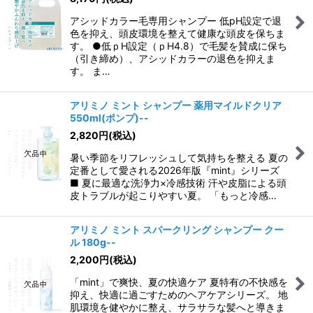
アシッドカラー毛専用シャンプー 低pH設定で退
色を抑え、頭皮環境を整えて健康な頭皮を保ちま
す。 ●低ｐH設定（ｐH4.8）で毛髪を賛成に保ち
（引き締め）、アシッドカラーの退色を抑えま
す。 ま…
アリミノ ミント シャンプー 薬用マイルドクリア
550ml(ポンプ)--
2,820
円
(税込)
暑い季節をリフレッシュして気持ちを整える 夏の
定番として愛される2026年版『mint』シリーズ
■ 夏に最適な洗浄力×冷感技術 汗や皮脂による頭
皮トラブルが起こりやすい夏。 「もっと冷感…
アリミノ ミント スパークリング シャンプー クー
ル 180g--
2,200
円
(税込)
「mint」で爽快、夏の快適ケア 夏特有の不快感を
抑え、快適に過ごすためのヘアケアシリーズ。 地
肌環境を健やかに整え、サラサラな髪へと導きま