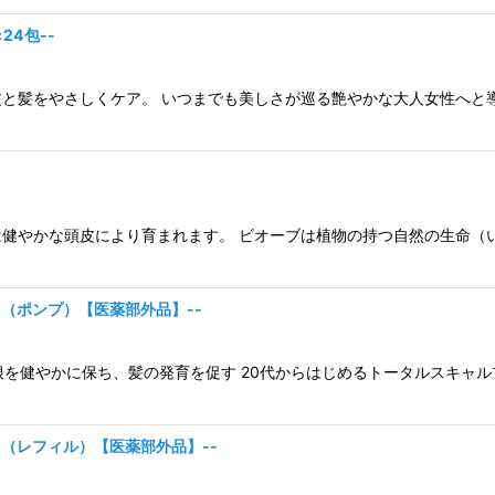
24包--
髪をやさしくケア。 いつまでも美しさが巡る艶やかな大人女性へと導き
健やかな頭皮により育まれます。 ビオーブは植物の持つ自然の生命（
l（ポンプ）【医薬部外品】--
根を健やかに保ち、髪の発育を促す 20代からはじめるトータルスキャ
l（レフィル）【医薬部外品】--