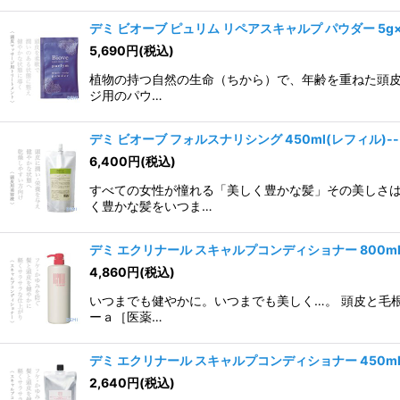
デミ ビオーブ ピュリム リペアスキャルプ パウダー 5g×
5,690
円
(税込)
植物の持つ自然の生命（ちから）で、年齢を重ねた頭皮と
ジ用のパウ…
デミ ビオーブ フォルスナリシング 450ml(レフィル)--
6,400
円
(税込)
すべての女性が憧れる「美しく豊かな髪」その美しさは
く豊かな髪をいつま…
デミ エクリナール スキャルプコンディショナー 800m
4,860
円
(税込)
いつまでも健やかに。いつまでも美しく…。 頭皮と毛
ーａ［医薬…
デミ エクリナール スキャルプコンディショナー 450m
2,640
円
(税込)