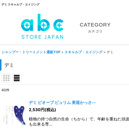
デミ スキャルプ・エイジング
CATEGORY
カテゴリ
シャンプー・トリートメント通販TOP
>
スキャルプ・エイジング
>
デミ
デミ
40
件
表示数
:
デミ ビオーブ ピュリム 美巡かっさ--
2,530
円
(税込)
並び順
:
植物の持つ自然の生命（ちから）で、年齢を重ねた頭皮
も出来る専…