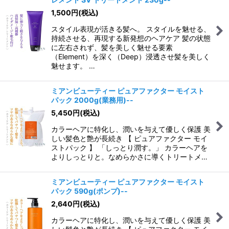
1,500
円
(税込)
スタイル表現が活きる髪へ。 スタイルを魅せる、
持続させる、再現する新発想のヘアケア 髪の状態
に左右されず、髪を美しく魅せる要素
（Element）を深く（Deep）浸透させ髪を美しく
魅せます。 …
ミアンビューティー ピュアファクター モイスト
パック 2000g(業務用)--
5,450
円
(税込)
カラーヘアに特化し、潤いを与えて優しく保護 美
しい髪色と艶が長続き 【 ピュアファクター モイ
ストパック 】 「しっとり潤す。」 カラーヘアを
よりしっとりと。なめらかさに導くトリートメ…
ミアンビューティー ピュアファクター モイスト
パック 590g(ポンプ)--
2,640
円
(税込)
カラーヘアに特化し、潤いを与えて優しく保護 美