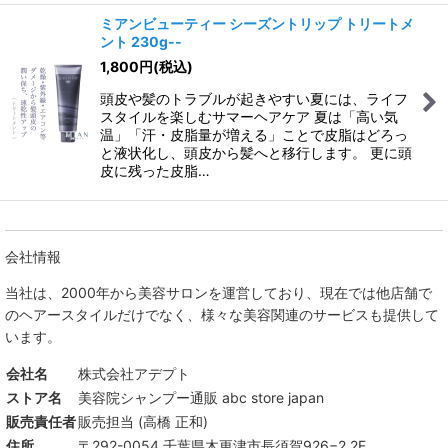
ミアンビューティー シーズントリップ トリートメ
ント 230g--
1,800
円
(税込)
頭皮や髪のトラブルが起きやすい夏には、ライフ
スタイルを楽しむサマーヘアケア 夏は「高い気
温」「汗・皮脂量が増える」ことで皮脂はどろっ
と液状化し、頭皮から髪へと移行します。 更に頭
皮に残った皮脂…
会社情報
当社は、
2000年から美容サロンを運営しており、現在では他店舗で
のヘアースタイルだけでなく、様々な美容関連のサービスも提供して
います。
会社名
株式会社アデプト
ストア名
美容院シャンプー通販 abc store japan
販売責任者
販売担当 (高橋 正和)
住所
〒292-0054 千葉県木更津市長須賀926−2 2F