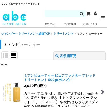
ミアンビューティー トリートメント
お気に入り
ご利用案内
お問い合わせ
シャンプー・トリートメント通販TOP
>
トリートメント
>
ミアンビューティー
ミアンビューティー
表示順変更
閉じる
21
件
表示数
:
ミアンビューティー ピュアファクター アシッド
トリートメント 590g(ポンプ)--
並び順
:
2,640
円
(税込)
カラーヘアに特化し、潤いを与えて優しく保護 美
絞り込む
しい髪色と艶が長続き 【 ピュアファクター アシ
ッド トリートメント 】 弱酸性/さらさらタイプ 2
種類の毛髪補修成分「フィッシュコラーゲン…